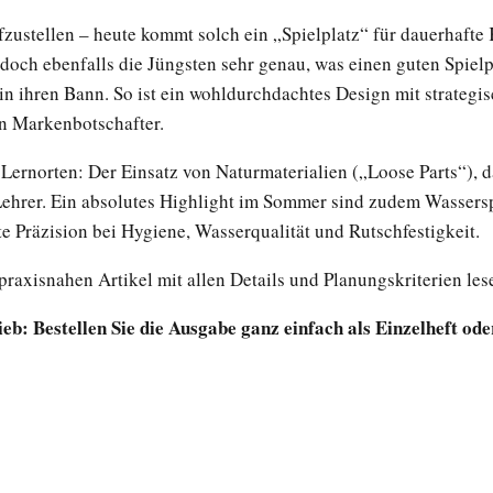
 aufzustellen – heute kommt solch ein „Spielplatz“ für dauerha
doch ebenfalls die Jüngsten sehr genau, was einen guten Spiel
in ihren Bann. So ist ein wohldurchdachtes Design mit strategis
en Markenbotschafter.
 Lernorten: Der Einsatz von Naturmaterialien („Loose Parts“),
Lehrer. Ein absolutes Highlight im Sommer sind zudem Wasserspi
te Präzision bei Hygiene, Wasserqualität und Rutschfestigkeit.
praxisnahen Artikel mit allen Details und Planungskriterien les
ieb: Bestellen Sie die Ausgabe ganz einfach als Einzelheft o