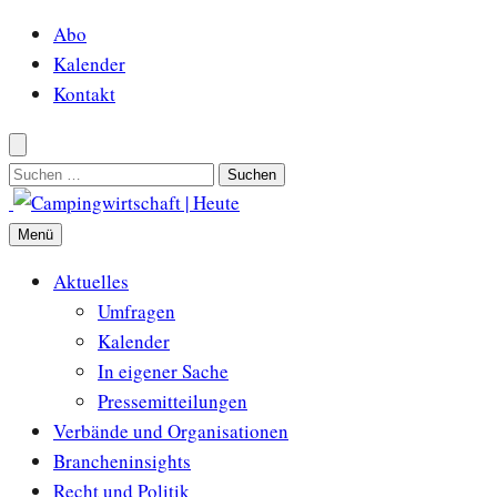
Zum
Abo
Inhalt
Kalender
springen
Kontakt
Suchen
nach:
Menü
Aktuelles
Umfragen
Kalender
In eigener Sache
Pressemitteilungen
Verbände und Organisationen
Brancheninsights
Recht und Politik