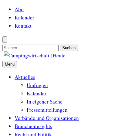
Zum
Abo
Inhalt
Kalender
springen
Kontakt
Suchen
nach:
Menü
Aktuelles
Umfragen
Kalender
In eigener Sache
Pressemitteilungen
Verbände und Organisationen
Brancheninsights
Recht und Politik