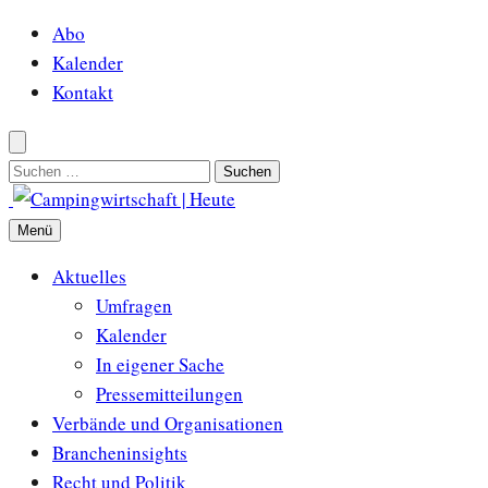
Zum
Abo
Inhalt
Kalender
springen
Kontakt
Suchen
nach:
Menü
Aktuelles
Umfragen
Kalender
In eigener Sache
Pressemitteilungen
Verbände und Organisationen
Brancheninsights
Recht und Politik