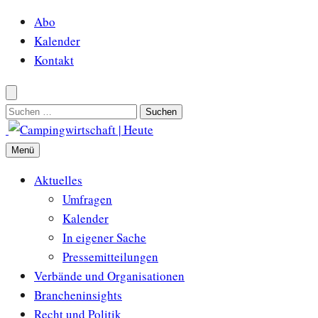
Zum
Abo
Inhalt
Kalender
springen
Kontakt
Suchen
nach:
Menü
Aktuelles
Umfragen
Kalender
In eigener Sache
Pressemitteilungen
Verbände und Organisationen
Brancheninsights
Recht und Politik